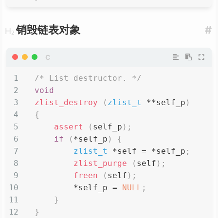
销毁链表对象
#
/* List destructor. */
void
zlist_destroy
(
zlist_t
*
*
self_p
)
{
assert
(
self_p
)
;
if
(
*
self_p
)
{
zlist_t
*
self 
=
*
self_p
;
zlist_purge
(
self
)
;
freen
(
self
)
;
*
self_p 
=
NULL
;
}
}