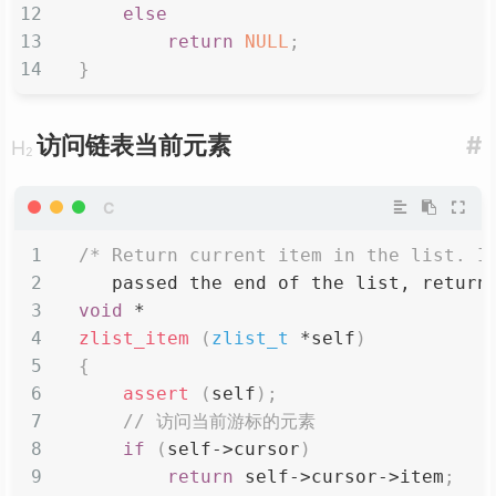
else
return
NULL
;
}
访问链表当前元素
#
/* Return current item in the list. I
   passed the end of the list, return
void
*
zlist_item
(
zlist_t
*
self
)
{
assert
(
self
)
;
// 访问当前游标的元素
if
(
self
->
cursor
)
return
 self
->
cursor
->
item
;