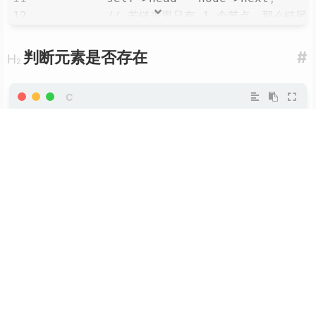
}
// 若链表里只有 1 个节点，那么链尾
if
(
self
->
tail 
==
 node
)
            self
->
tail 
=
NULL
;
判断元素是否存在
#
// 释放已删除的节点
freen
(
node
)
;
// 链表大小 - 1
        self
->
size
--
;
/* Checks if an item already is prese
}
   items are equal. If the compare me
// 当前游标置空
   pointers. Returns true if item is 
    self
->
cursor 
=
NULL
;
bool
// 返回元素
zlist_exists
(
zlist_t
*
self
,
void
*
it
return
 item
;
{
}
assert
(
self
)
;
assert
(
item
)
;
node_t
*
node 
=
 self
->
head
;
while
(
node
)
{