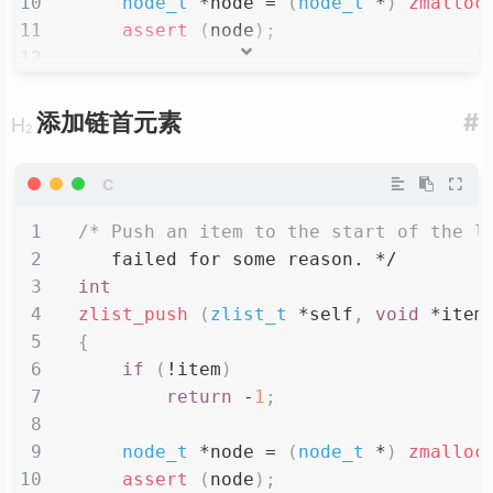
node_t
*
node 
=
(
node_t
*
)
zmalloc
assert
(
node
)
;
// 如果支持自动回收，那么按字符串的形式
if
(
self
->
autofree
)
{
添加链首元素
#
        item 
=
strdup
(
(
char
*
)
 item
)
assert
(
item
)
;
}
// 新节点中保存元素
/* Push an item to the start of the l
    node
->
item 
=
 item
;
   failed for some reason. */
// 当前链尾与新节点进行链接
int
if
(
self
->
tail
)
zlist_push
(
zlist_t
*
self
,
void
*
item
        self
->
tail
->
next 
=
 node
;
{
// 链尾是空说明是首次操作，链头指向节点
if
(
!
item
)
else
return
-
1
;
        self
->
head 
=
 node
;
node_t
*
node 
=
(
node_t
*
)
zmalloc
// 新节点设为链尾
assert
(
node
)
;