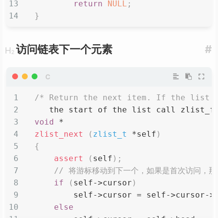
return
NULL
;
}
访问链表下一个元素
#
/* Return the next item. If the list 
   the start of the list call zlist_f
void
*
zlist_next
(
zlist_t
*
self
)
{
assert
(
self
)
;
// 将游标移动到下一个，如果是首次访问，
if
(
self
->
cursor
)
        self
->
cursor 
=
 self
->
cursor
->
else