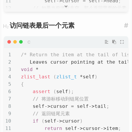
        self
->
cursor 
=
 self
->
head
;
// 如果当前游标非空，那么返回里面的元素
if
(
self
->
cursor
)
return
 self
->
cursor
->
item
;
访问链表最后一个元素
#
else
return
NULL
;
}
/* Return the item at the tail of lis
   Leaves cursor pointing at the tail
void
*
zlist_last
(
zlist_t
*
self
)
{
assert
(
self
)
;
// 将游标移动到链尾位置
    self
->
cursor 
=
 self
->
tail
;
// 返回链尾元素
if
(
self
->
cursor
)
return
 self
->
cursor
->
item
;