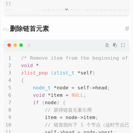
    self
->
tail 
=
 node
;
    node
->
next 
=
NULL
;
// 如果支持自动回收，那么按字符串的形式
if
(
self
->
autofree
)
{
// 链尾大小 + 1
        item 
=
strdup
(
(
char
*
)
 item
)
删除链首元素
#
    self
->
size
++
;
assert
(
item
)
;
// 游标重置为空
}
    self
->
cursor 
=
NULL
;
    node
->
item 
=
 item
;
return
0
;
// 设置新节点的下 1 个节点是链首节点
/* Remove item from the beginning of 
}
    node
->
next 
=
 self
->
head
;
void
*
// 链首属性设置为新节点
zlist_pop
(
zlist_t
*
self
)
    self
->
head 
=
 node
;
{
// 如果链尾属性是空，说明是首次操作，设置
node_t
*
node 
=
 self
->
head
;
if
(
self
->
tail 
==
NULL
)
void
*
item 
=
NULL
;
        self
->
tail 
=
 node
;
if
(
node
)
{
// 获得链首元素引用
    self
->
size
++
;
        item 
=
 node
->
item
;
    self
->
cursor 
=
NULL
;
// 链首指向下 1 个节点（这时节点已
return
0
;
        self
->
head 
=
 node
->
next
;