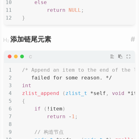
else
return
NULL
;
}
添加链尾元素
#
/* Append an item to the end of the l
   failed for some reason. */
int
zlist_append
(
zlist_t
*
self
,
void
*
it
{
if
(
!
item
)
return
-
1
;
// 构造节点