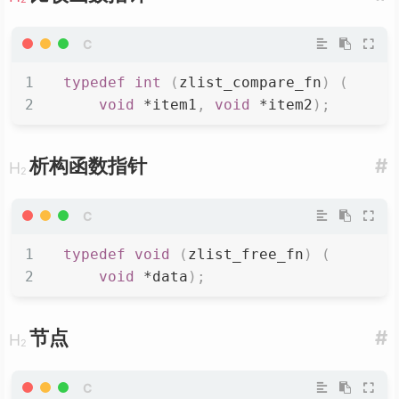
typedef
int
(
zlist_compare_fn
)
(
void
*
item1
,
void
*
item2
)
;
析构函数指针
#
typedef
void
(
zlist_free_fn
)
(
void
*
data
)
;
节点
#