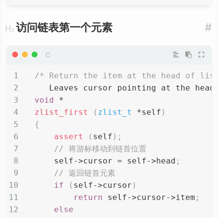
访问链表第一个元素
#
/* Return the item at the head of lis
   Leaves cursor pointing at the head
void
*
zlist_first
(
zlist_t
*
self
)
{
assert
(
self
)
;
// 将游标移动到链首位置
    self
->
cursor 
=
 self
->
head
;
// 返回链首元素
if
(
self
->
cursor
)
return
 self
->
cursor
->
item
;
else