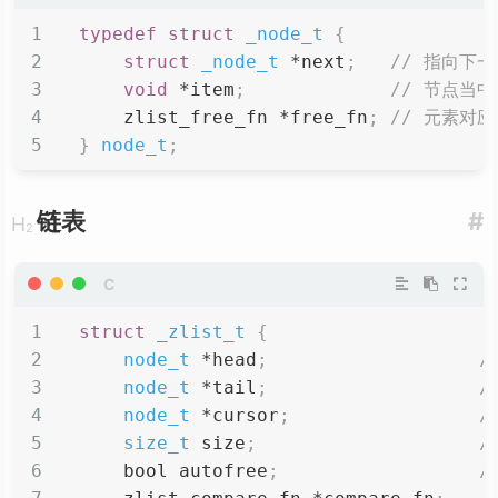
typedef
struct
_node_t
{
struct
_node_t
*
next
;
// 指向下
void
*
item
;
// 节点当
    zlist_free_fn 
*
free_fn
;
// 元素对
}
node_t
;
链表
#
struct
_zlist_t
{
node_t
*
head
;
/
node_t
*
tail
;
/
node_t
*
cursor
;
/
size_t
 size
;
/
    bool autofree
;
/