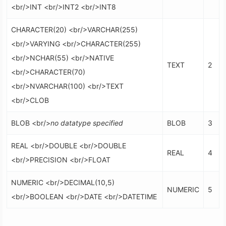
<br/>INT <br/>INT2 <br/>INT8
CHARACTER(20) <br/>VARCHAR(255)
<br/>VARYING <br/>CHARACTER(255)
<br/>NCHAR(55) <br/>NATIVE
TEXT
2
<br/>CHARACTER(70)
<br/>NVARCHAR(100) <br/>TEXT
<br/>CLOB
BLOB <br/>
no datatype specified
BLOB
3
REAL <br/>DOUBLE <br/>DOUBLE
REAL
4
<br/>PRECISION <br/>FLOAT
NUMERIC <br/>DECIMAL(10,5)
NUMERIC
5
<br/>BOOLEAN <br/>DATE <br/>DATETIME