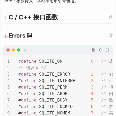
note：参数传入，字符串用单引号包括。
C / C++ 接口函数
#
Errors 码
#
#
define
SQLITE_OK
0
/* 成
/* 错误码 */
#
define
SQLITE_ERROR
1
/* sq
#
define
SQLITE_INTERNAL
2
/* sq
#
define
SQLITE_PERM
3
/* 拒绝
#
define
SQLITE_ABORT
4
/* 回调
#
define
SQLITE_BUSY
5
/* 数据
#
define
SQLITE_LOCKED
6
/* 数据
#
define
SQLITE_NOMEM
7
/* 某次