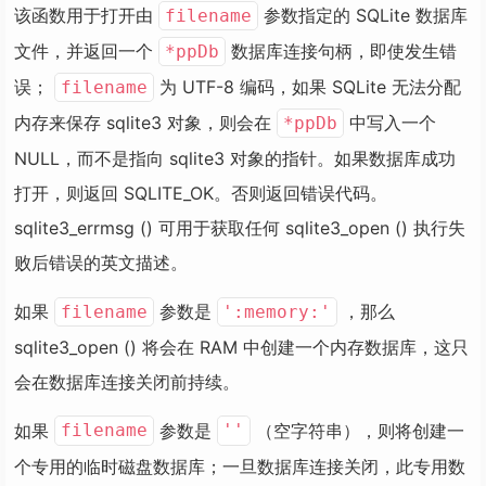
该函数用于打开由
参数指定的 SQLite 数据库
filename
#
define
SQLITE_NOTADB
26
/* 不是
#
define
SQLITE_NOTICE
27
/* No
文件，并返回一个
数据库连接句柄，即使发生错
*ppDb
#
define
SQLITE_WARNING
28
/* Wa
误；
为 UTF-8 编码，如果 SQLite 无法分配
filename
#
define
SQLITE_ROW
100
/* sq
内存来保存 sqlite3 对象，则会在
中写入一个
*ppDb
#
define
SQLITE_DONE
101
/* sq
NULL，而不是指向 sqlite3 对象的指针。如果数据库成功
打开，则返回 SQLITE_OK。否则返回错误代码。
sqlite3_errmsg () 可用于获取任何 sqlite3_open () 执行失
败后错误的英文描述。
如果
参数是
，那么
filename
':memory:'
sqlite3_open () 将会在 RAM 中创建一个内存数据库，这只
会在数据库连接关闭前持续。
如果
参数是
（空字符串），则将创建一
filename
''
个专用的临时磁盘数据库；一旦数据库连接关闭，此专用数