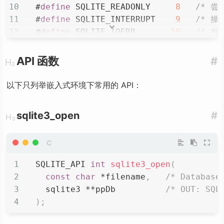
#
define
SQLITE_READONLY
8
/* 尝试
#
define
SQLITE_INTERRUPT
9
/* 操作
#
define
SQLITE_IOERR
10
/* 发生
#
define
SQLITE_CORRUPT
11
/* 数据
#
define
SQLITE_NOTFOUND
12
/* 找不
API 函数
#
#
define
SQLITE_FULL
13
/* 数据
#
define
SQLITE_CANTOPEN
14
/* 无法
以下只列举嵌入式环境下常用的 API：
#
define
SQLITE_PROTOCOL
15
/* 数据
#
define
SQLITE_EMPTY
16
/* 数据
sqlite3_open
#
#
define
SQLITE_SCHEMA
17
/* 数据
#
define
SQLITE_TOOBIG
18
/* 数据
#
define
SQLITE_CONSTRAINT
19
/* 约束
#
define
SQLITE_MISMATCH
20
/* 数
SQLITE_API 
int
sqlite3_open
(
#
define
SQLITE_MISUSE
21
/* 库使
const
char
*
filename
,
/* Database
#
define
SQLITE_NOLFS
22
/* 使
  sqlite3 
*
*
ppDb          
/* OUT: SQL
#
define
SQLITE_AUTH
23
/* 授权
)
;
#
define
SQLITE_FORMAT
24
/* 附加
#
define
SQLITE_RANGE
25
/* sq